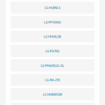
LG HU85LS
LG PF1000U
LG HF60LSR
LG PA70G
LG PH450UG-GL
LG AN-215
LG HU80KSW