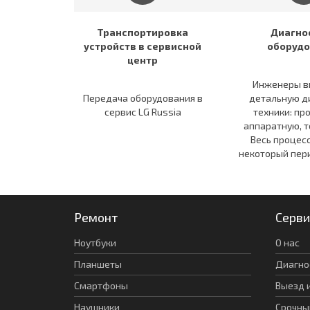
Транспортировка
Диагно
устройств в сервисной
оборудо
центр
Инженеры в
Передача оборудования в
детальную д
сервис LG Russia
техники: пр
аппаратную, т
Весь процес
некоторый пер
Ремонт
Серви
Ноутбуки
О нас
Планшеты
Диагно
Смартфоны
Выезд 
Наушники
Срочны