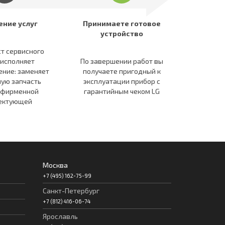
ение услуг
Принимаете готовое
устройство
т сервисного
 исполняет
По завершении работ вы
ение: заменяет
получаете пригодный к
ую запчасть
эксплуатации прибор c
 фирменной
гарантийным чеком LG
ектующей
Москва
+7 (495) 162-75-99
Санкт-Петербург
+7 (812) 416-06-74
Ярославль