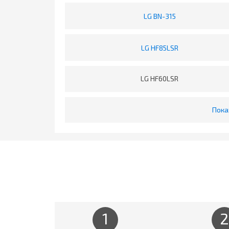
LG BN-315
LG HF85LSR
LG HF60LSR
Пока
1
2