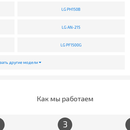
LG PH150B
LG AN-215
LG PF1500G
зать другие модели
Как мы работаем
3