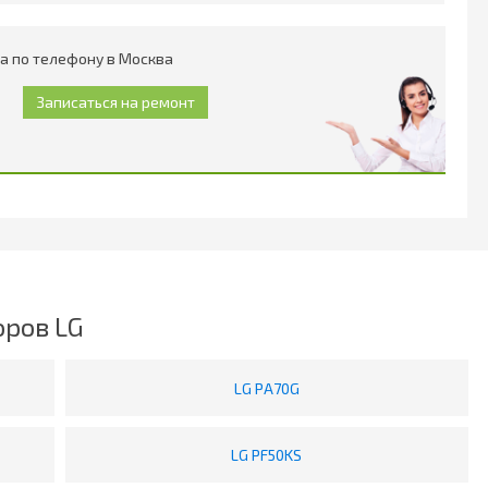
a по телефону в Москва
ров LG
LG PA70G
LG PF50KS