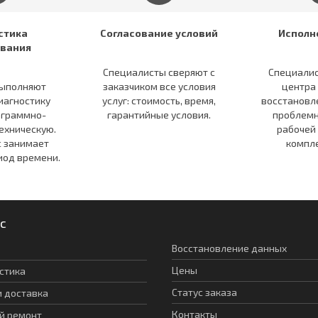
стика
Согласование условий
Исполн
вания
Специалисты сверяют c
Специалис
ыполняют
заказчиком все условия
центра
иагностику
услуг: стоимость, время,
восстановл
ограммно-
гарантийные условия.
проблемн
ехническую.
рабочей
с занимает
компл
иод времени.
с
Восстановление данных
Цены
стика
Статус заказа
и доставка
Контакты
й ремонт