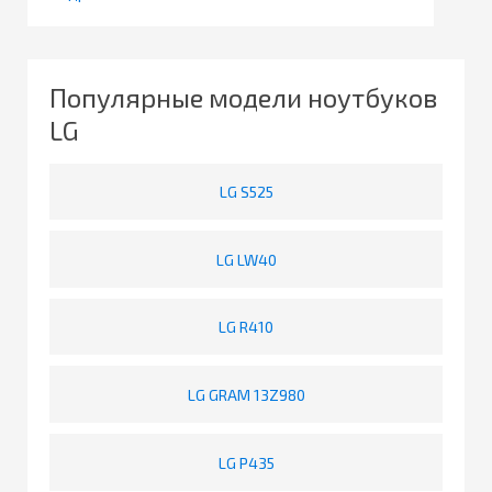
Популярные модели ноутбуков
LG
LG S525
LG LW40
LG R410
LG GRAM 13Z980
LG P435