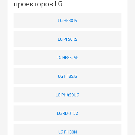
проекторов LG
LG HF80JS
LG PF50KS
LG HF85LSR
LG HF85JS
LG PH450UG
LG RD-JT52
LG PH30N