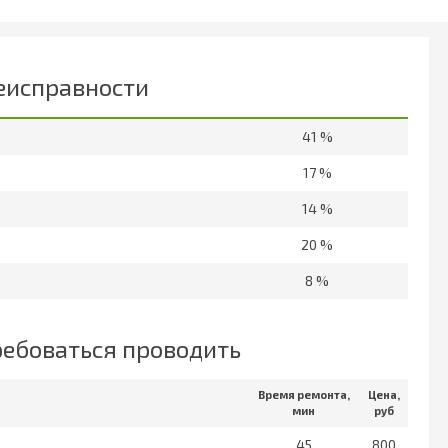
еисправности
41 %
17 %
14 %
20 %
8 %
ребоваться проводить
Время ремонта,
Цена,
мин
руб
45
800