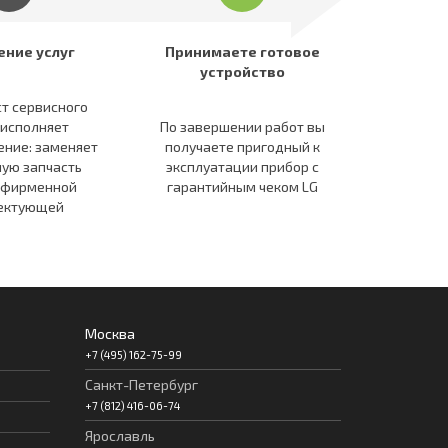
ение услуг
Принимаете готовое
устройство
т сервисного
 исполняет
По завершении работ вы
ение: заменяет
получаете пригодный к
ую запчасть
эксплуатации прибор c
 фирменной
гарантийным чеком LG
ектующей
Москва
+7 (495) 162-75-99
Санкт-Петербург
+7 (812) 416-06-74
Ярославль