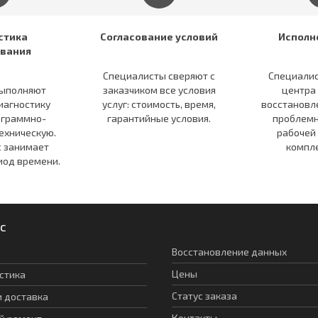
стика
Согласование условий
Исполн
вания
Специалисты сверяют c
Специалис
ыполняют
заказчиком все условия
центра
иагностику
услуг: стоимость, время,
восстановл
ограммно-
гарантийные условия.
проблемн
ехническую.
рабочей
с занимает
компл
иод времени.
с
Восстановление данных
Цены
стика
Статус заказа
и доставка
Контакты