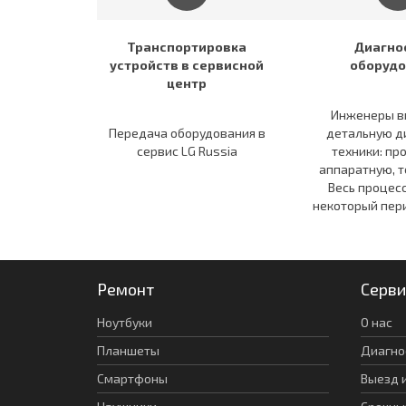
Транспортировка
Диагно
устройств в сервисной
оборудо
центр
Инженеры в
Передача оборудования в
детальную д
сервис LG Russia
техники: пр
аппаратную, т
Весь процес
некоторый пер
Ремонт
Серви
Ноутбуки
О нас
Планшеты
Диагно
Смартфоны
Выезд 