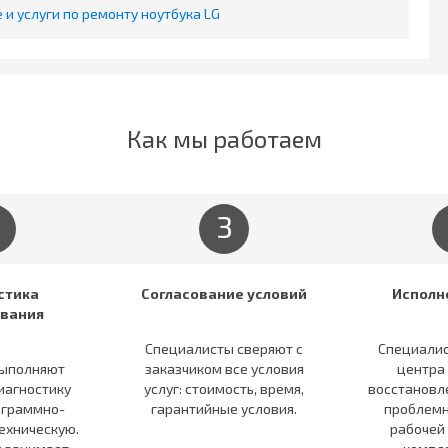
и услуги по ремонту ноутбука LG
Как мы работаем
3
стика
Согласование условий
Исполн
вания
Специалисты сверяют c
Специалис
ыполняют
заказчиком все условия
центра
иагностику
услуг: стоимость, время,
восстановл
ограммно-
гарантийные условия.
проблемн
ехническую.
рабочей