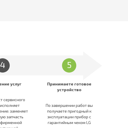
4
5
ение услуг
Принимаете готовое
устройство
т сервисного
 исполняет
По завершении работ вы
ение: заменяет
получаете пригодный к
ую запчасть
эксплуатации прибор c
 фирменной
гарантийным чеком LG