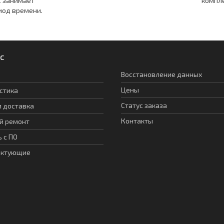
с занимает
компл
иод времени.
с
Восстановление данных
Цены
стика
Статус заказа
и доставка
Контакты
й ремонт
 с ПО
ектующие